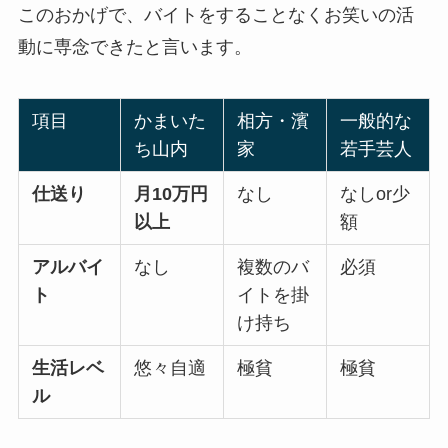
このおかげで、バイトをすることなくお笑いの活
動に専念できたと言います。
項目
かまいた
相方・濱
一般的な
ち山内
家
若手芸人
仕送り
月10万円
なし
なしor少
以上
額
アルバイ
なし
複数のバ
必須
ト
イトを掛
け持ち
生活レベ
悠々自適
極貧
極貧
ル