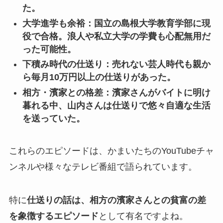
た。
大学進学も余裕：国立の島根大学教育学部に現
役で合格。浪人や私立大学の学費も心配無用だ
った可能性。
下積み時代の仕送り：売れない芸人時代も親か
ら毎月10万円以上の仕送りがあった。
相方・濱家との格差：濱家さんがバイトに明け
暮れる中、山内さんは仕送りで悠々自適な生活
を送っていた。
これらのエピソードは、かまいたちのYouTubeチャ
ンネルや様々なテレビ番組で語られています。
特に
仕送りの話は、相方の濱家さんとの貧富の差
を象徴するエピソード
として有名ですよね。