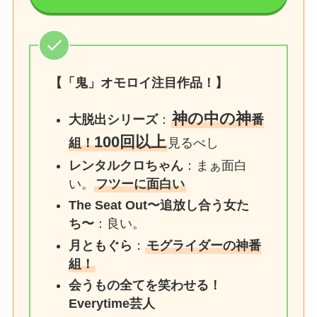
【「鬼」オモロイ注目作品！】
神の中の神
大脱出シリーズ
：
番
100回以上
組！
見るべし
レンタルクロちゃん
：まぁ面白
い。
フツーに面白い
The Seat Out〜追放し合う女た
ち〜
：良い。
月ともぐら
：
モグライダーの神番
組！
会うもの全てを笑わせる！
Everytime芸人