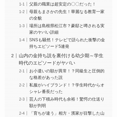
父親の職業は超安定の〇〇だった！
母親もまさかの先生！華麗なる教育一家
の全貌
場所は島根県松江市？豪邸と噂される実
家のヤバい詳細
SNSも騒然！テレビで語られた衝撃の金
持ちエピソード5連発
山内の金持ち説を裏付ける幼少期～学生
時代のエピソードがヤバい
お小遣いの額が異常！？同級生と圧倒的
な格差があった説
私服がハイブランド！？学生時代からオ
シャレ番長だった
芸人の下積み時代も余裕！驚愕の仕送り
額が判明
「育ちが違う」相方・濱家が目撃した山