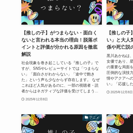
【推しの子】がつまらない・面白く
【推しの子
ないと言われる本当の理由！脱落ポ
い」と大人
イントと評価が分かれる原因を徹底
係や死亡説
解説
黒川あかねは
女優であり、
社会現象を巻き起こしている『推しの子』で
の重要な局面を
すが、SNSやレビューサイトでは「つまらな
圧倒的な演技
い」「面白さがわからない」「途中で飽き
情やアクアへ
た」という声も少なからず存在します。 なぜ
い」「応援した
これほど人気があるのに、一部の視聴者・読
者からはネガティブな評価を受けてしまう...
2025年12月8日
2025年12月8日
アニメ