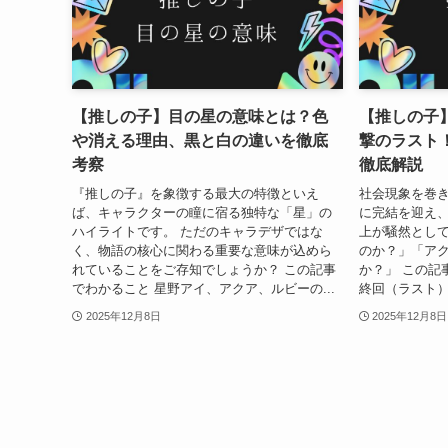
【推しの子】目の星の意味とは？色
【推しの子
や消える理由、黒と白の違いを徹底
撃のラスト
考察
徹底解説
『推しの子』を象徴する最大の特徴といえ
社会現象を巻
ば、キャラクターの瞳に宿る独特な「星」の
に完結を迎え
ハイライトです。 ただのキャラデザではな
上が騒然として
く、物語の核心に関わる重要な意味が込めら
のか？」「ア
れていることをご存知でしょうか？ この記事
か？」 この記
でわかること 星野アイ、アクア、ルビーの...
終回（ラスト）
2025年12月8日
2025年12月8日