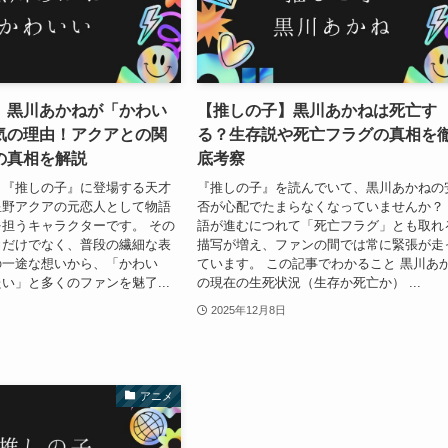
】黒川あかねが「かわい
【推しの子】黒川あかねは死亡す
気の理由！アクアとの関
る？生存説や死亡フラグの真相を
の真相を解説
底考察
、『推しの子』に登場する天才
『推しの子』を読んでいて、黒川あかねの
星野アクアの元恋人として物語
否が心配でたまらなくなっていませんか？
担うキャラクターです。 その
語が進むにつれて「死亡フラグ」とも取れ
力だけでなく、普段の繊細な表
描写が増え、ファンの間では常に緊張が走
の一途な想いから、「かわい
ています。 この記事でわかること 黒川あ
い」と多くのファンを魅了...
の現在の生死状況（生存か死亡か） ...
2025年12月8日
アニメ