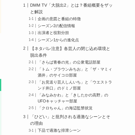
DMM TV「大脱出2」とは？番組概要をザッ
と解説
企画の意図と番組の特徴
シーズン2の配信情報
出演者と役割分担
シーズン1からの進化点
【ネタバレ注意】各芸人の閉じ込め環境と
脱出条件
「さらば青春の光」の公衆電話部屋
「トム・ブラウンみちお」と「ザ・マミィ
酒井」のサイコロ部屋
「お見送り芸人しんいち」と「ウエストラ
ンド井口」のドミノ部屋
「みなみかわ」と「きしたかの高野」の
UFOキャッチャー部屋
「クロちゃん」の海辺監禁状況
「ひどい」と批判される過激なシーンとそ
の理由
下品で過激な排泄シーン