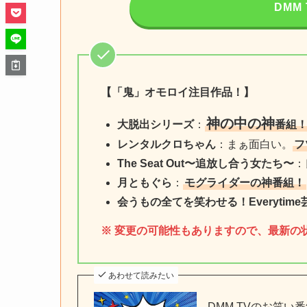
DMM
【「鬼」オモロイ注目作品！】
神の中の神
大脱出シリーズ
：
番組
レンタルクロちゃん
：まぁ面白い。
フ
The Seat Out〜追放し合う女たち〜
：
月ともぐら
：
モグライダーの神番組！
会うもの全てを笑わせる！Everytime
※ 変更の可能性もありますので、最新の状
あわせて読みたい
DMM TVのお笑