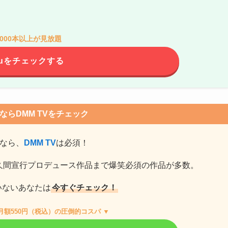
0,000本以上が見放題
luをチェックする
ならDMM TVをチェック
なら、
DMM TV
は必須！
久間宣行プロデュース作品まで爆笑必須の作品が多数。
いないあなたは
今すぐチェック！
&月額550円（税込）の圧倒的コスパ ▼