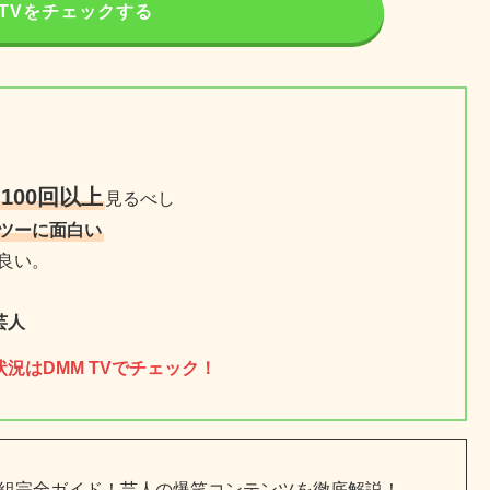
 TVをチェックする
100回以上
！
見るべし
ツーに面白い
良い。
芸人
況はDMM TVでチェック！
い番組完全ガイド！芸人の爆笑コンテンツを徹底解説！