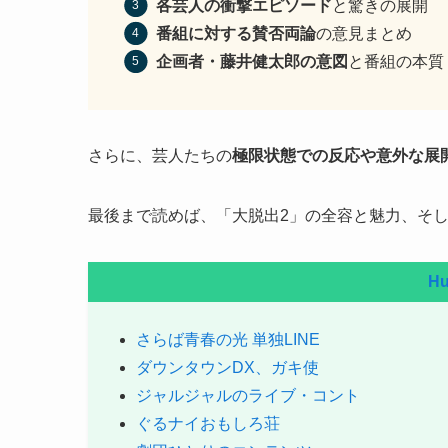
各芸人の衝撃エピソード
と驚きの展開
番組に対する賛否両論
の意見まとめ
企画者・藤井健太郎の意図
と番組の本質
さらに、芸人たちの
極限状態での反応や意外な展
最後まで読めば、「大脱出2」の全容と魅力、そ
Hu
さらば青春の光 単独LINE
ダウンタウンDX、ガキ使
ジャルジャルのライブ・コント
ぐるナイおもしろ荘